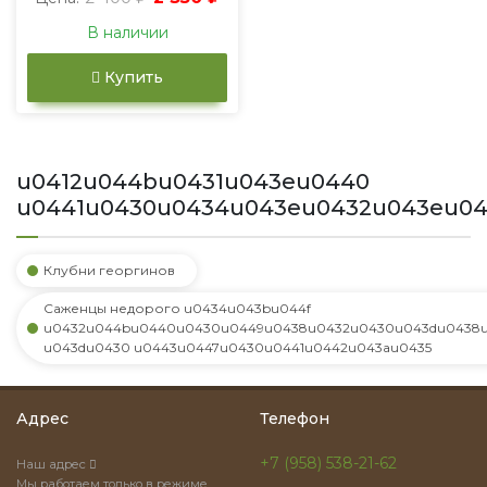
В наличии
Купить
u0412u044bu0431u043eu0440
u0441u0430u0434u043eu0432u043eu0
Клубни георгинов
Саженцы недорого u0434u043bu044f
u0432u044bu0440u0430u0449u0438u0432u0430u043du0438u
u043du0430 u0443u0447u0430u0441u0442u043au0435
Адрес
Телефон
+7 (958) 538-21-62
Наш адрес
Мы работаем только в режиме