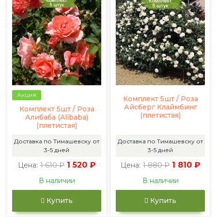
Акция
Комплект 5шт / Роза
Айсберг Клаймбинг
Комплект 5шт / Роза
(плетистая)
Алибаба (Alibaba)
(плетистая)
Доставка по Тимашевску от
Доставка по Тимашевску от
3-5 дней
3-5 дней
1 610 ₽
1 520 ₽
1 880 ₽
1 810 ₽
Цена:
Цена:
В наличии
В наличии
Купить
Купить