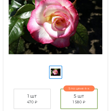
5 по цене 4-х
1 шт
5 шт
470 ₽
1 580 ₽