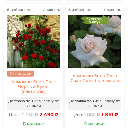
В избранное
Сравнить
В избранное
Сравнить
Хит продаж
Комплект 5шт / Роза
Сван Лейк (плетистая)
Комплект 5шт / Роза
Черный Букет
(плетистая)
Доставка по Тимашевску от
Доставка по Тимашевску от
3-5 дней
3-5 дней
2 530 ₽
2 490 ₽
1 880 ₽
1 810 ₽
Цена:
Цена:
В наличии
В наличии